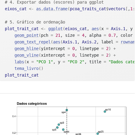
# 4. Exportar dados (escores) para ggplot
eixos_cat
<-
as.data.frame
(
pcoa_traits_cat
$
vectors
[
,
1
:
# 5. Gráfico de ordenação
plot_trait_cat
<-
ggplot
(
eixos_cat
, 
aes
(
x 
=
Axis.1
, y 
geom_point
(
pch 
=
21
, size 
=
4
, alpha 
=
0.7
, color 
geom_text_repel
(
aes
(
Axis.1
, 
Axis.2
, label 
=
rownam
geom_hline
(
yintercept 
=
0
, linetype 
=
2
)
+
geom_vline
(
xintercept 
=
0
, linetype 
=
2
)
+
labs
(
x 
=
"PCO 1"
, y 
=
"PCO 2"
, title 
=
"Dados cate
tema_livro
(
)
plot_trait_cat