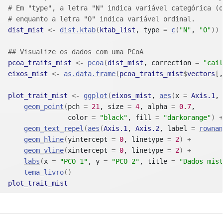
# Em "type", a letra "N" indica variável categórica (o
# enquanto a letra "O" indica variável ordinal.
dist_mist
<-
dist.ktab
(
ktab_list
, type 
=
c
(
"N"
, 
"O"
)
)
## Visualize os dados com uma PCoA
pcoa_traits_mist
<-
pcoa
(
dist_mist
, correction 
=
"cail
eixos_mist
<-
as.data.frame
(
pcoa_traits_mist
$
vectors
[
,
plot_trait_mist
<-
ggplot
(
eixos_mist
, 
aes
(
x 
=
Axis.1
, 
geom_point
(
pch 
=
21
, size 
=
4
, alpha 
=
0.7
, 

               color 
=
"black"
, fill 
=
"darkorange"
)
+
geom_text_repel
(
aes
(
Axis.1
, 
Axis.2
, label 
=
rownam
geom_hline
(
yintercept 
=
0
, linetype 
=
2
)
+
geom_vline
(
xintercept 
=
0
, linetype 
=
2
)
+
labs
(
x 
=
"PCO 1"
, y 
=
"PCO 2"
, title 
=
"Dados mist
tema_livro
(
)
plot_trait_mist