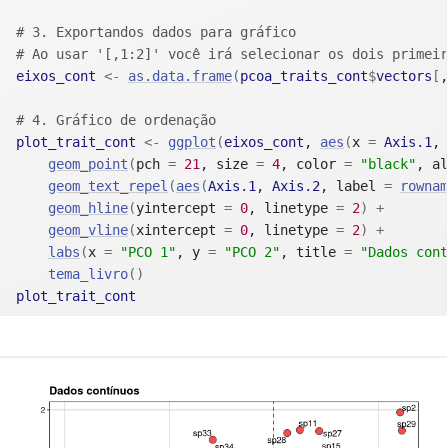
# 3. Exportandos dados para gráfico
# Ao usar '[,1:2]' você irá selecionar os dois primeir
eixos_cont
<-
as.data.frame
(
pcoa_traits_cont
$
vectors
[
,
# 4. Gráfico de ordenação 
plot_trait_cont
<-
ggplot
(
eixos_cont
, 
aes
(
x 
=
Axis.1
, 
geom_point
(
pch 
=
21
, size 
=
4
, color 
=
"black"
, al
geom_text_repel
(
aes
(
Axis.1
, 
Axis.2
, label 
=
rownam
geom_hline
(
yintercept 
=
0
, linetype 
=
2
)
+
geom_vline
(
xintercept 
=
0
, linetype 
=
2
)
+
labs
(
x 
=
"PCO 1"
, y 
=
"PCO 2"
, title 
=
"Dados cont
tema_livro
(
)
plot_trait_cont