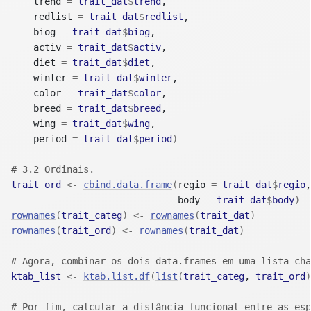
    trend 
=
trait_dat
$
trend
, 

    redlist 
=
trait_dat
$
redlist
, 

    biog 
=
trait_dat
$
biog
, 

    activ 
=
trait_dat
$
activ
,  

    diet 
=
trait_dat
$
diet
, 

    winter 
=
trait_dat
$
winter
,

    color 
=
trait_dat
$
color
, 

    breed 
=
trait_dat
$
breed
,

    wing 
=
trait_dat
$
wing
, 

    period 
=
trait_dat
$
period
)
# 3.2 Ordinais.
trait_ord
<-
cbind.data.frame
(
regio 
=
trait_dat
$
regio
,
                              body 
=
trait_dat
$
body
)
rownames
(
trait_categ
)
<-
rownames
(
trait_dat
)
rownames
(
trait_ord
)
<-
rownames
(
trait_dat
)
# Agora, combinar os dois data.frames em uma lista cha
ktab_list
<-
ktab.list.df
(
list
(
trait_categ
, 
trait_ord
)
# Por fim, calcular a distância funcional entre as esp