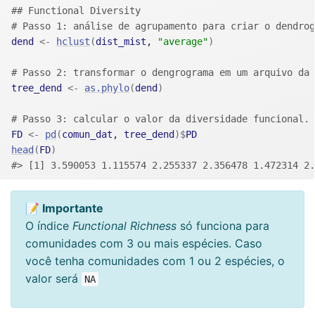
## Functional Diversity 
# Passo 1: análise de agrupamento para criar o dendrog
dend
<-
hclust
(
dist_mist
, 
"average"
)
# Passo 2: transformar o dengrograma em um arquivo da 
tree_dend
<-
as.phylo
(
dend
)
# Passo 3: calcular o valor da diversidade funcional. 
FD
<-
pd
(
comun_dat
, 
tree_dend
)
$
PD
head
(
FD
)
#> [1] 3.590053 1.115574 2.255337 2.356478 1.472314 2.
📝 Importante
O índice
Functional Richness
só funciona para
comunidades com 3 ou mais espécies. Caso
você tenha comunidades com 1 ou 2 espécies, o
valor será
NA