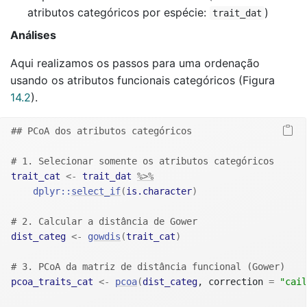
atributos categóricos por espécie:
)
trait_dat
Análises
Aqui realizamos os passos para uma ordenação
usando os atributos funcionais categóricos (Figura
14.2
).
## PCoA dos atributos categóricos
# 1. Selecionar somente os atributos categóricos
trait_cat
<-
trait_dat
%>%
dplyr
::
select_if
(
is.character
)
# 2. Calcular a distância de Gower
dist_categ
<-
gowdis
(
trait_cat
)
# 3. PCoA da matriz de distância funcional (Gower)
pcoa_traits_cat
<-
pcoa
(
dist_categ
, correction 
=
"cail