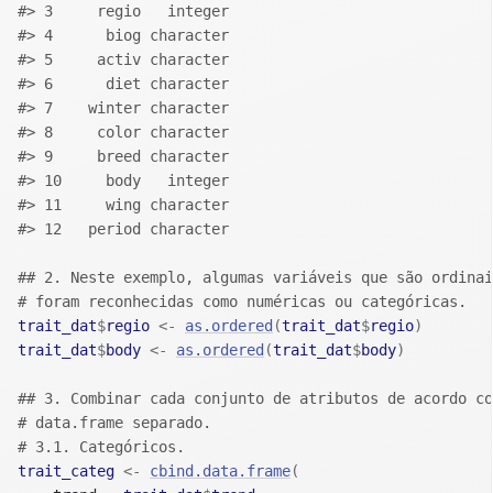
#> 3     regio   integer
#> 4      biog character
#> 5     activ character
#> 6      diet character
#> 7    winter character
#> 8     color character
#> 9     breed character
#> 10     body   integer
#> 11     wing character
#> 12   period character
## 2. Neste exemplo, algumas variáveis que são ordinai
# foram reconhecidas como numéricas ou categóricas. 
trait_dat
$
regio
<-
as.ordered
(
trait_dat
$
regio
)
trait_dat
$
body
<-
as.ordered
(
trait_dat
$
body
)
## 3. Combinar cada conjunto de atributos de acordo co
# data.frame separado.
# 3.1. Categóricos.
trait_categ
<-
cbind.data.frame
(