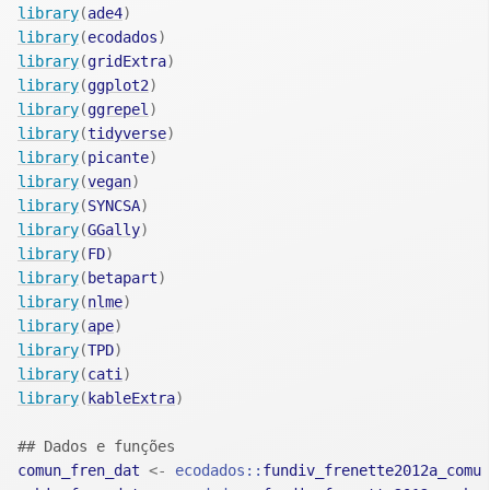
library
(
ade4
)
library
(
ecodados
)
library
(
gridExtra
)
library
(
ggplot2
)
library
(
ggrepel
)
library
(
tidyverse
)
library
(
picante
)
library
(
vegan
)
library
(
SYNCSA
)
library
(
GGally
)
library
(
FD
)
library
(
betapart
)
library
(
nlme
)
library
(
ape
)
library
(
TPD
)
library
(
cati
)
library
(
kableExtra
)
## Dados e funções
comun_fren_dat
<-
ecodados
::
fundiv_frenette2012a_comu