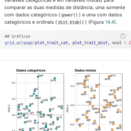
variáveis categóricas e em variáveis mistas) para
comparar as duas medidas de distância, uma somente
com dados categóricos (
) e uma com dados
gower()
categóricos e ordinais (
) (Figura
14.4
).
dist.ktab()
## Gráficos
grid.arrange
(
plot_trait_cat
, 
plot_trait_mist
, ncol 
=
2