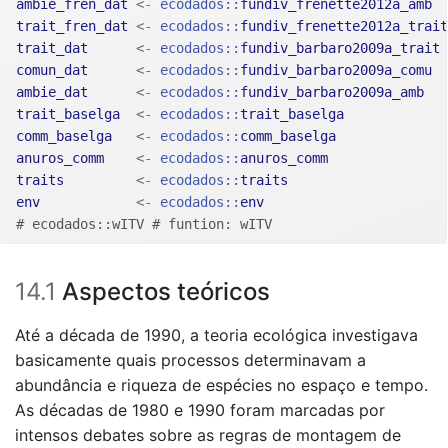
ambie_fren_dat
<-
ecodados
::
fundiv_frenette2012a_amb
trait_fren_dat
<-
ecodados
::
fundiv_frenette2012a_trait
trait_dat
<-
ecodados
::
fundiv_barbaro2009a_trait
comun_dat
<-
ecodados
::
fundiv_barbaro2009a_comu
ambie_dat
<-
ecodados
::
fundiv_barbaro2009a_amb
trait_baselga
<-
ecodados
::
trait_baselga
comm_baselga
<-
ecodados
::
comm_baselga
anuros_comm
<-
ecodados
::
anuros_comm
traits
<-
ecodados
::
traits
env
<-
ecodados
::
env
# ecodados::wITV # funtion: wITV
14.1
Aspectos teóricos
Até a década de 1990, a teoria ecológica investigava
basicamente quais processos determinavam a
abundância e riqueza de espécies no espaço e tempo.
As décadas de 1980 e 1990 foram marcadas por
intensos debates sobre as regras de montagem de