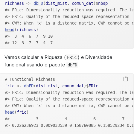
richness
<-
dbFD
(
dist_mist
, 
comun_dat
)
$
nbsp
#> FRic: Dimensionality reduction was required. The l
#> FRic: Quality of the reduced-space representation =
#> CWM: When 'x' is a distance matrix, CWM cannot be c
head
(
richness
)
#>  3  4  6  7  9 10 
#> 12  3  7  7  4  7
Vamos calcular a Riqueza (
) e Diversidade
FRic
funcional usando o pacote
.
dbFD
# Functional Richness
fric
<-
dbFD
(
dist_mist
, 
comun_dat
)
$
FRic
#> FRic: Dimensionality reduction was required. The l
#> FRic: Quality of the reduced-space representation =
#> CWM: When 'x' is a distance matrix, CWM cannot be c
head
(
fric
)
#>           3           4           6           7    
#> 0.226236923 0.009033539 0.158760885 0.158529234 0.0