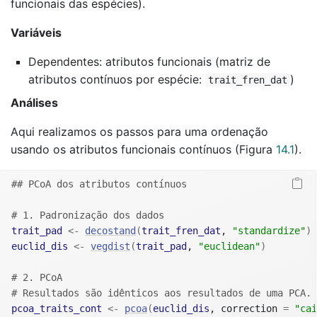
funcionais das espécies).
Variáveis
Dependentes: atributos funcionais (matriz de
atributos contínuos por espécie:
)
trait_fren_dat
Análises
Aqui realizamos os passos para uma ordenação
usando os atributos funcionais contínuos (Figura
14.1
).
## PCoA dos atributos contínuos
# 1. Padronização dos dados
trait_pad
<-
decostand
(
trait_fren_dat
, 
"standardize"
)
euclid_dis
<-
vegdist
(
trait_pad
, 
"euclidean"
)
# 2. PCoA
# Resultados são idênticos aos resultados de uma PCA.
pcoa_traits_cont
<-
pcoa
(
euclid_dis
, correction 
=
"cai