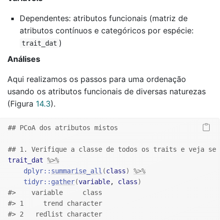
Dependentes: atributos funcionais (matriz de
atributos contínuos e categóricos por espécie:
)
trait_dat
Análises
Aqui realizamos os passos para uma ordenação
usando os atributos funcionais de diversas naturezas
(Figura
14.3
).
## PCoA dos atributos mistos
## 1. Verifique a classe de todos os traits e veja se 
trait_dat
%>%
dplyr
::
summarise_all
(
class
)
%>%
tidyr
::
gather
(
variable
, 
class
)
#>    variable     class
#> 1     trend character
#> 2   redlist character