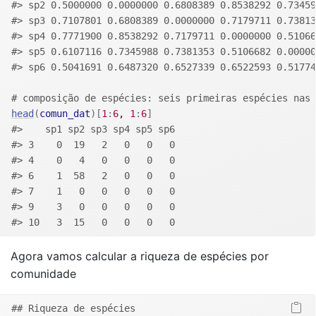
#> sp2 0.5000000 0.0000000 0.6808389 0.8538292 0.73459
#> sp3 0.7107801 0.6808389 0.0000000 0.7179711 0.73813
#> sp4 0.7771900 0.8538292 0.7179711 0.0000000 0.51066
#> sp5 0.6107116 0.7345988 0.7381353 0.5106682 0.00000
#> sp6 0.5041691 0.6487320 0.6527339 0.6522593 0.51774
# composição de espécies: seis primeiras espécies nas 
head
(
comun_dat
)
[
1
:
6
, 
1
:
6
]
#>    sp1 sp2 sp3 sp4 sp5 sp6
#> 3    0  19   2   0   0   0
#> 4    0   4   0   0   0   0
#> 6    1  58   2   0   0   0
#> 7    1   0   0   0   0   0
#> 9    3   0   0   0   0   0
#> 10   3  15   0   0   0   0
Agora vamos calcular a riqueza de espécies por
comunidade
## Riqueza de espécies