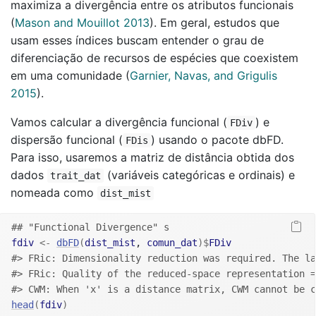
maximiza a divergência entre os atributos funcionais
(
Mason and Mouillot 2013
)
. Em geral, estudos que
usam esses índices buscam entender o grau de
diferenciação de recursos de espécies que coexistem
em uma comunidade
(
Garnier, Navas, and Grigulis
2015
)
.
Vamos calcular a divergência funcional (
) e
FDiv
dispersão funcional (
) usando o pacote dbFD.
FDis
Para isso, usaremos a matriz de distância obtida dos
dados
(variáveis categóricas e ordinais) e
trait_dat
nomeada como
dist_mist
## "Functional Divergence" s
fdiv
<-
dbFD
(
dist_mist
, 
comun_dat
)
$
FDiv
#> FRic: Dimensionality reduction was required. The l
#> FRic: Quality of the reduced-space representation =
#> CWM: When 'x' is a distance matrix, CWM cannot be c
head
(
fdiv
)