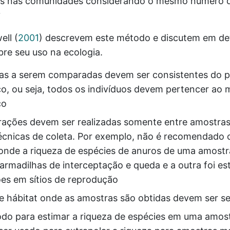
os nas comunidades considerando o mesmo número d
?
well
(
2001
)
descrevem este método e discutem em det
bre seu uso na ecologia.
as a serem comparadas devem ser consistentes do p
o, ou seja, todos os indivíduos devem pertencer ao
co
ações devem ser realizadas somente entre amostra
cnicas de coleta. Por exemplo, não é recomendado
onde a riqueza de espécies de anuros de uma amostr
 armadilhas de interceptação e queda e a outra foi e
ões em sítios de reprodução
de hábitat onde as amostras são obtidas devem ser s
do para estimar a riqueza de espécies em uma amos