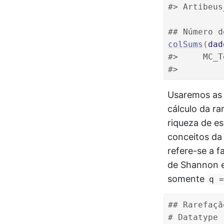
#> Artibeus
## Número d
colSums
(
dad
#>     MC_T
#>         
Usaremos as
cálculo da r
riqueza de es
conceitos da
refere-se a f
de Shannon 
somente
q =
## Rarefaçã
# Datatype 