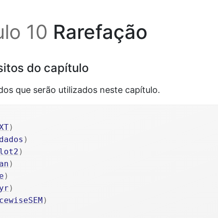
ulo 10
Rarefação
sitos do capítulo
os que serão utilizados neste capítulo.
XT
)
dados
)
lot2
)
an
)
e
)
yr
)
cewiseSEM
)