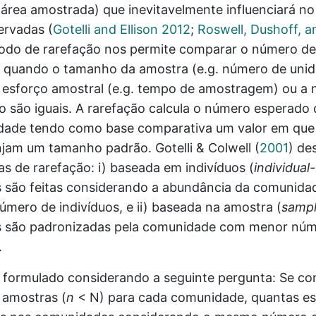
 área amostrada) que inevitavelmente influenciará n
servadas
(
Gotelli and Ellison 2012
;
Roswell, Dushoff, a
odo de rarefação nos permite comparar o número de
quando o tamanho da amostra (e.g. número de uni
o esforço amostral (e.g. tempo de amostragem) ou a
ão são iguais. A rarefação calcula o número esperado
ade tendo como base comparativa um valor em que
njam um tamanho padrão. Gotelli & Colwell
(
2001
)
des
as de rarefação: i) baseada em indivíduos (
individual
são feitas considerando a abundância da comunida
mero de indivíduos, e ii) baseada na amostra (
samp
 são padronizadas pela comunidade com menor núm
.
 formulado considerando a seguinte pergunta: Se c
 amostras (
n
< N) para cada comunidade, quantas es