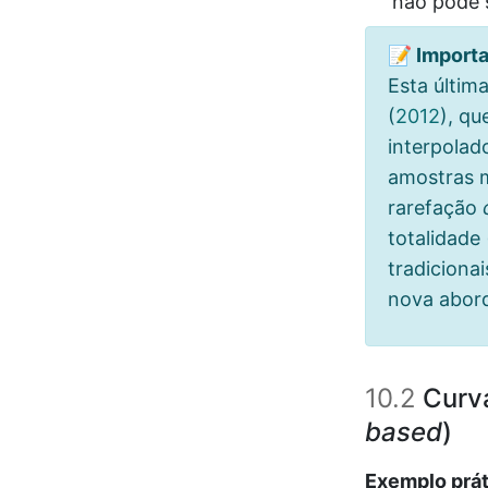
não pode 
📝 Import
Esta última
(
2012
)
, q
interpolad
amostras m
rarefação
totalidade 
tradiciona
nova abo
10.2
Curva
based
)
Exemplo prát