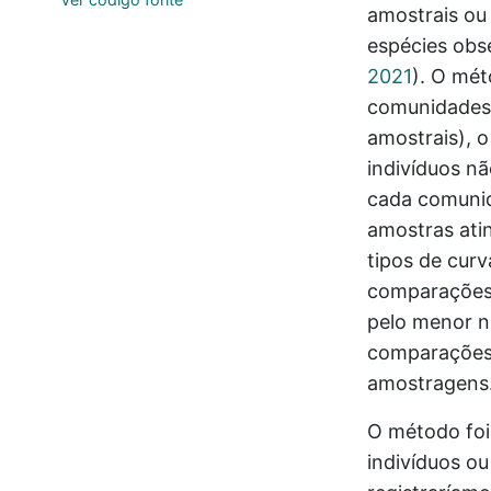
amostrais ou
espécies ob
2021
)
. O mét
comunidades 
amostrais), 
indivíduos n
cada comunid
amostras ati
tipos de curv
comparações 
pelo menor nú
comparações
amostragens
O método foi
indivíduos ou