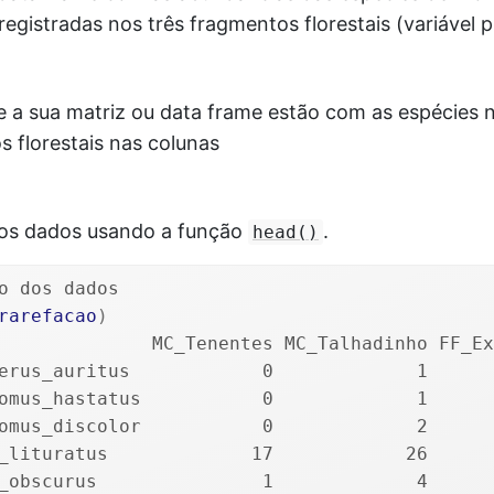
registradas nos três fragmentos florestais (variável p
se a sua matriz ou data frame estão com as espécies n
 florestais nas colunas
os dados usando a função
.
head()
o dos dados
rarefacao
)
              MC_Tenentes MC_Talhadinho FF_Ex
erus_auritus            0             1      
omus_hastatus           0             1      
omus_discolor           0             2      
_lituratus             17            26      
_obscurus               1             4      