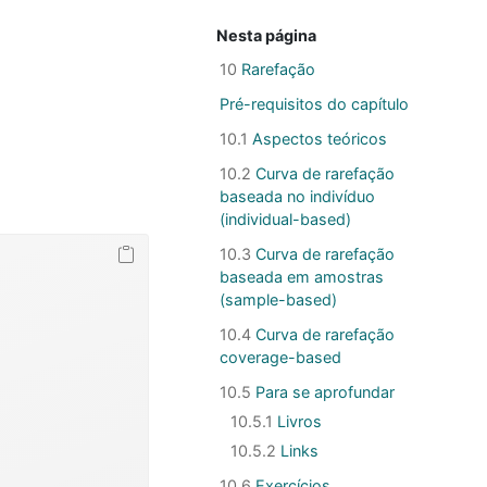
Nesta página
10
Rarefação
Pré-requisitos do capítulo
10.1
Aspectos teóricos
10.2
Curva de rarefação
baseada no indivíduo
(individual-based)
10.3
Curva de rarefação
baseada em amostras
(sample-based)
10.4
Curva de rarefação
coverage-based
10.5
Para se aprofundar
10.5.1
Livros
10.5.2
Links
10.6
Exercícios