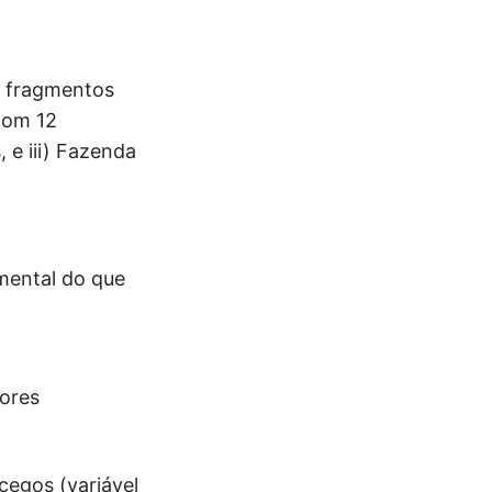
s fragmentos
 com 12
 e iii) Fazenda
mental do que
iores
cegos (variável