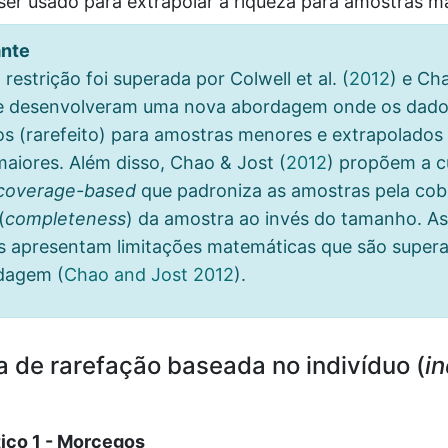
ser usado para extrapolar a riqueza para amostras m
ante
 restrição foi superada por Colwell et al.
(
2012
)
e Cha
ue desenvolveram uma nova abordagem onde os dad
os (rarefeito) para amostras menores e extrapolados
aiores. Além disso, Chao & Jost
(
2012
)
propõem a c
coverage-based
que padroniza as amostras pela cob
(
completeness
) da amostra ao invés do tamanho. As
is apresentam limitações matemáticas que são super
rdagem
(
Chao and Jost 2012
)
.
 de rarefação baseada no indivíduo (
in
ico 1 - Morcegos