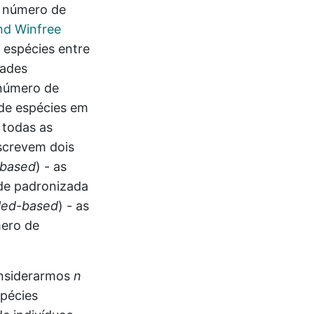
o número de
nd Winfree
 espécies entre
dades
 número de
 de espécies em
 todas as
crevem dois
-based
) - as
de padronizada
led-based
) - as
ero de
onsiderarmos
n
pécies