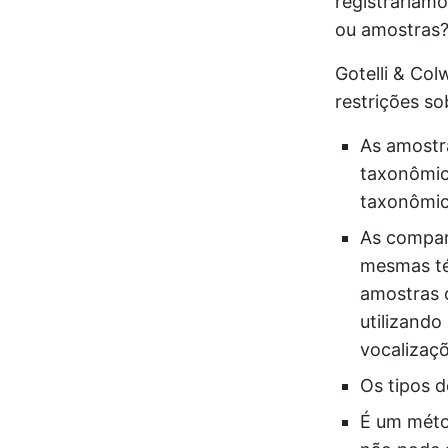
registraríam
ou amostras
Gotelli & Col
restrições so
As amostr
taxonômic
taxonômi
As compar
mesmas té
amostras 
utilizando
vocalizaç
Os tipos 
É um méto