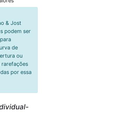
aiores
o & Jost
os podem ser
 para
urva de
ertura ou
 rarefações
adas por essa
dividual-