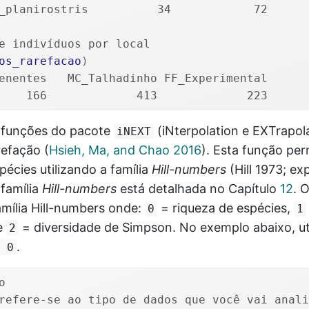
_planirostris          34            72      
e indivíduos por local
os_rarefacao
)
enentes   MC_Talhadinho FF_Experimental 
    166             413             223
 funções do pacote
(iNterpolation e EXTrapol
iNEXT
arefação
(
Hsieh, Ma, and Chao 2016
)
. Esta função per
pécies utilizando a família
Hill-numbers
(Hill 1973; ex
 família
Hill-numbers
está detalhada no Capítulo
12
. 
amília Hill-numbers onde:
= riqueza de espécies,
0
1
e
= diversidade de Simpson. No exemplo abaixo, ut
2
.
 0
o
refere-se ao tipo de dados que você vai anali