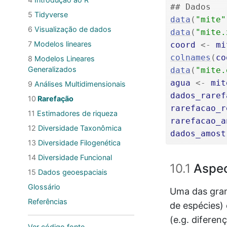
## Dados
5
Tidyverse
data
(
"mite"
6
Visualização de dados
data
(
"mite.
7
Modelos lineares
coord
<-
mi
colnames
(
co
8
Modelos Lineares
Generalizados
data
(
"mite.
agua
<-
mit
9
Análises Multidimensionais
dados_raref
10
Rarefação
rarefacao_r
11
Estimadores de riqueza
rarefacao_a
12
Diversidade Taxonômica
dados_amost
13
Diversidade Filogenética
14
Diversidade Funcional
10.1
Aspec
15
Dados geoespaciais
Glossário
Uma das gran
Referências
de espécies)
(e.g. diferen
Ver código fonte