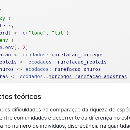
)
xy"
)
te.xy
ord
)
<-
c
(
"long"
, 
"lat"
)
env"
)
e.env
[
, 
2
]
acao
<-
ecodados
::
rarefacao_morcegos
epteis
<-
ecodados
::
rarefacao_repteis
nuros
<-
ecodados
::
rarefacao_anuros
ras
<-
ecodados
::
morcegos_rarefacao_amostras
tos teóricos
des dificuldades na comparação da riqueza de espé
 entre comunidades é decorrente da diferença no esf
ça no número de indivíduos, discrepância na quantid