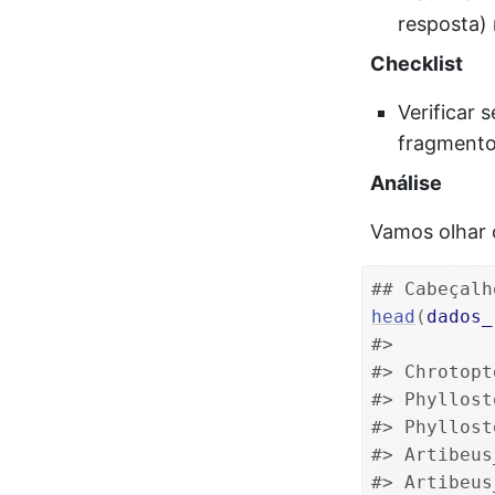
resposta) 
Checklist
Verificar 
fragmentos
Análise
Vamos olhar 
## Cabeçalh
head
(
dados_
#>         
#> Chrotopt
#> Phyllost
#> Phyllost
#> Artibeus
#> Artibeus