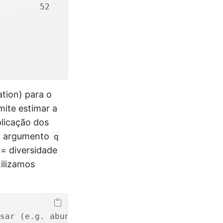
        52
ation) para o
mite estimar a
plicação dos
O argumento
q
= diversidade
ilizamos
sar (e.g. abundância, incidência).