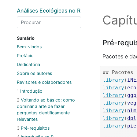
Skip to main content
Análises Ecológicas no R
Capít
Sumário
Pré-requi
Bem-vindos
Prefácio
Pacotes e dad
Dedicatória
## Pacotes
Sobre os autores
library
(
iNE
Revisores e colaboradores
library
(
eco
1
Introdução
library
(
ggp
2
Voltando ao básico: como
library
(
veg
dominar a arte de fazer
library
(
nlm
perguntas cientificamente
library
(
dpl
relevantes
library
(
pie
3
Pré-requisitos
4
Introdução ao R