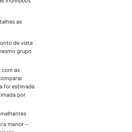
e indivíduos
alhes as
onto de vista
 mesmo grupo
s com as
 comparar
a foi estimada
stimada por
emelhantes
tra menor –