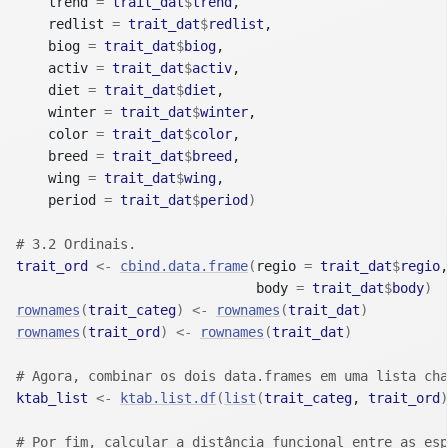
    trend 
=
trait_dat
$
trend
, 

    redlist 
=
trait_dat
$
redlist
, 

    biog 
=
trait_dat
$
biog
, 

    activ 
=
trait_dat
$
activ
,  

    diet 
=
trait_dat
$
diet
, 

    winter 
=
trait_dat
$
winter
,

    color 
=
trait_dat
$
color
, 

    breed 
=
trait_dat
$
breed
,

    wing 
=
trait_dat
$
wing
, 

    period 
=
trait_dat
$
period
)
# 3.2 Ordinais.
trait_ord
<-
cbind.data.frame
(
regio 
=
trait_dat
$
regio
,
                              body 
=
trait_dat
$
body
)
rownames
(
trait_categ
)
<-
rownames
(
trait_dat
)
rownames
(
trait_ord
)
<-
rownames
(
trait_dat
)
# Agora, combinar os dois data.frames em uma lista cha
ktab_list
<-
ktab.list.df
(
list
(
trait_categ
, 
trait_ord
)
# Por fim, calcular a distância funcional entre as esp