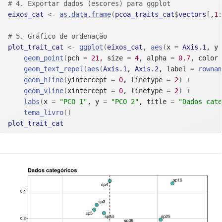
# 4. Exportar dados (escores) para ggplot
eixos_cat
<-
as.data.frame
(
pcoa_traits_cat
$
vectors
[
,
1
:
# 5. Gráfico de ordenação
plot_trait_cat
<-
ggplot
(
eixos_cat
, 
aes
(
x 
=
Axis.1
, y 
geom_point
(
pch 
=
21
, size 
=
4
, alpha 
=
0.7
, color 
geom_text_repel
(
aes
(
Axis.1
, 
Axis.2
, label 
=
rownam
geom_hline
(
yintercept 
=
0
, linetype 
=
2
)
+
geom_vline
(
xintercept 
=
0
, linetype 
=
2
)
+
labs
(
x 
=
"PCO 1"
, y 
=
"PCO 2"
, title 
=
"Dados cate
tema_livro
(
)
plot_trait_cat