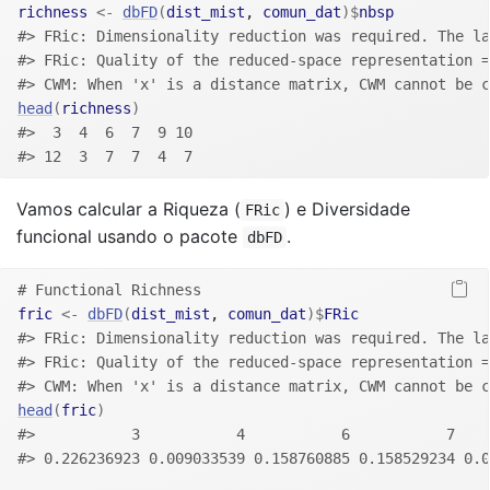
richness
<-
dbFD
(
dist_mist
, 
comun_dat
)
$
nbsp
#> FRic: Dimensionality reduction was required. The l
#> FRic: Quality of the reduced-space representation =
#> CWM: When 'x' is a distance matrix, CWM cannot be c
head
(
richness
)
#>  3  4  6  7  9 10 
#> 12  3  7  7  4  7
Vamos calcular a Riqueza (
) e Diversidade
FRic
funcional usando o pacote
.
dbFD
# Functional Richness
fric
<-
dbFD
(
dist_mist
, 
comun_dat
)
$
FRic
#> FRic: Dimensionality reduction was required. The l
#> FRic: Quality of the reduced-space representation =
#> CWM: When 'x' is a distance matrix, CWM cannot be c
head
(
fric
)
#>           3           4           6           7    
#> 0.226236923 0.009033539 0.158760885 0.158529234 0.0