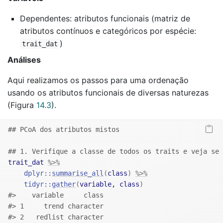
Dependentes: atributos funcionais (matriz de
atributos contínuos e categóricos por espécie:
)
trait_dat
Análises
Aqui realizamos os passos para uma ordenação
usando os atributos funcionais de diversas naturezas
(Figura
14.3
).
## PCoA dos atributos mistos
## 1. Verifique a classe de todos os traits e veja se 
trait_dat
%>%
dplyr
::
summarise_all
(
class
)
%>%
tidyr
::
gather
(
variable
, 
class
)
#>    variable     class
#> 1     trend character
#> 2   redlist character