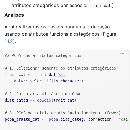
atributos categóricos por espécie:
)
trait_dat
Análises
Aqui realizamos os passos para uma ordenação
usando os atributos funcionais categóricos (Figura
14.2
).
## PCoA dos atributos categóricos
# 1. Selecionar somente os atributos categóricos
trait_cat
<-
trait_dat
%>%
dplyr
::
select_if
(
is.character
)
# 2. Calcular a distância de Gower
dist_categ
<-
gowdis
(
trait_cat
)
# 3. PCoA da matriz de distância funcional (Gower)
pcoa_traits_cat
<-
pcoa
(
dist_categ
, correction 
=
"cail