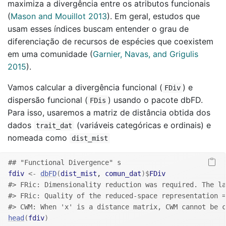
maximiza a divergência entre os atributos funcionais
(
Mason and Mouillot 2013
)
. Em geral, estudos que
usam esses índices buscam entender o grau de
diferenciação de recursos de espécies que coexistem
em uma comunidade
(
Garnier, Navas, and Grigulis
2015
)
.
Vamos calcular a divergência funcional (
) e
FDiv
dispersão funcional (
) usando o pacote dbFD.
FDis
Para isso, usaremos a matriz de distância obtida dos
dados
(variáveis categóricas e ordinais) e
trait_dat
nomeada como
dist_mist
## "Functional Divergence" s
fdiv
<-
dbFD
(
dist_mist
, 
comun_dat
)
$
FDiv
#> FRic: Dimensionality reduction was required. The l
#> FRic: Quality of the reduced-space representation =
#> CWM: When 'x' is a distance matrix, CWM cannot be c
head
(
fdiv
)