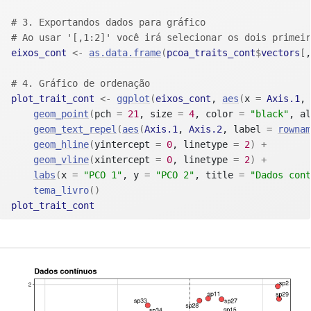
# 3. Exportandos dados para gráfico
# Ao usar '[,1:2]' você irá selecionar os dois primeir
eixos_cont
<-
as.data.frame
(
pcoa_traits_cont
$
vectors
[
,
# 4. Gráfico de ordenação 
plot_trait_cont
<-
ggplot
(
eixos_cont
, 
aes
(
x 
=
Axis.1
, 
geom_point
(
pch 
=
21
, size 
=
4
, color 
=
"black"
, al
geom_text_repel
(
aes
(
Axis.1
, 
Axis.2
, label 
=
rownam
geom_hline
(
yintercept 
=
0
, linetype 
=
2
)
+
geom_vline
(
xintercept 
=
0
, linetype 
=
2
)
+
labs
(
x 
=
"PCO 1"
, y 
=
"PCO 2"
, title 
=
"Dados cont
tema_livro
(
)
plot_trait_cont