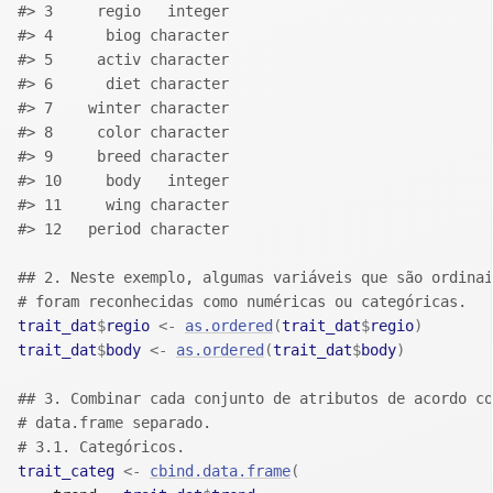
#> 3     regio   integer
#> 4      biog character
#> 5     activ character
#> 6      diet character
#> 7    winter character
#> 8     color character
#> 9     breed character
#> 10     body   integer
#> 11     wing character
#> 12   period character
## 2. Neste exemplo, algumas variáveis que são ordinai
# foram reconhecidas como numéricas ou categóricas. 
trait_dat
$
regio
<-
as.ordered
(
trait_dat
$
regio
)
trait_dat
$
body
<-
as.ordered
(
trait_dat
$
body
)
## 3. Combinar cada conjunto de atributos de acordo co
# data.frame separado.
# 3.1. Categóricos.
trait_categ
<-
cbind.data.frame
(