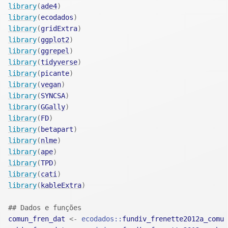
library
(
ade4
)
library
(
ecodados
)
library
(
gridExtra
)
library
(
ggplot2
)
library
(
ggrepel
)
library
(
tidyverse
)
library
(
picante
)
library
(
vegan
)
library
(
SYNCSA
)
library
(
GGally
)
library
(
FD
)
library
(
betapart
)
library
(
nlme
)
library
(
ape
)
library
(
TPD
)
library
(
cati
)
library
(
kableExtra
)
## Dados e funções
comun_fren_dat
<-
ecodados
::
fundiv_frenette2012a_comu