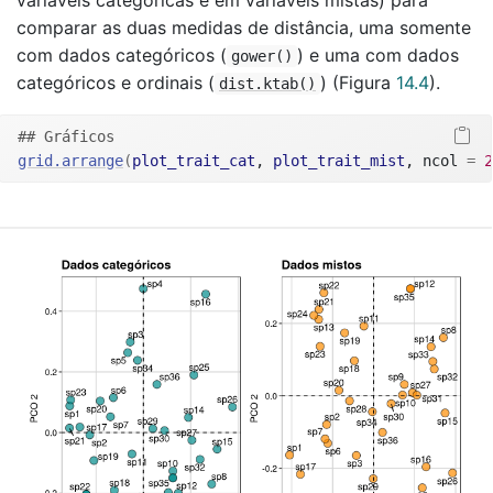
variáveis categóricas e em variáveis mistas) para
comparar as duas medidas de distância, uma somente
com dados categóricos (
) e uma com dados
gower()
categóricos e ordinais (
) (Figura
14.4
).
dist.ktab()
## Gráficos
grid.arrange
(
plot_trait_cat
, 
plot_trait_mist
, ncol 
=
2