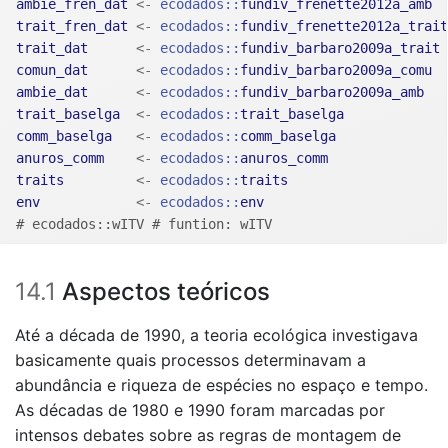
ambie_fren_dat
<-
ecodados
::
fundiv_frenette2012a_amb
trait_fren_dat
<-
ecodados
::
fundiv_frenette2012a_trait
trait_dat
<-
ecodados
::
fundiv_barbaro2009a_trait
comun_dat
<-
ecodados
::
fundiv_barbaro2009a_comu
ambie_dat
<-
ecodados
::
fundiv_barbaro2009a_amb
trait_baselga
<-
ecodados
::
trait_baselga
comm_baselga
<-
ecodados
::
comm_baselga
anuros_comm
<-
ecodados
::
anuros_comm
traits
<-
ecodados
::
traits
env
<-
ecodados
::
env
# ecodados::wITV # funtion: wITV
14.1
Aspectos teóricos
Até a década de 1990, a teoria ecológica investigava
basicamente quais processos determinavam a
abundância e riqueza de espécies no espaço e tempo.
As décadas de 1980 e 1990 foram marcadas por
intensos debates sobre as regras de montagem de