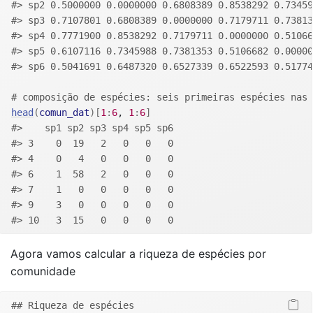
#> sp2 0.5000000 0.0000000 0.6808389 0.8538292 0.73459
#> sp3 0.7107801 0.6808389 0.0000000 0.7179711 0.73813
#> sp4 0.7771900 0.8538292 0.7179711 0.0000000 0.51066
#> sp5 0.6107116 0.7345988 0.7381353 0.5106682 0.00000
#> sp6 0.5041691 0.6487320 0.6527339 0.6522593 0.51774
# composição de espécies: seis primeiras espécies nas 
head
(
comun_dat
)
[
1
:
6
, 
1
:
6
]
#>    sp1 sp2 sp3 sp4 sp5 sp6
#> 3    0  19   2   0   0   0
#> 4    0   4   0   0   0   0
#> 6    1  58   2   0   0   0
#> 7    1   0   0   0   0   0
#> 9    3   0   0   0   0   0
#> 10   3  15   0   0   0   0
Agora vamos calcular a riqueza de espécies por
comunidade
## Riqueza de espécies