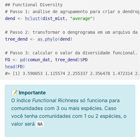
## Functional Diversity 
# Passo 1: análise de agrupamento para criar o dendrog
dend
<-
hclust
(
dist_mist
, 
"average"
)
# Passo 2: transformar o dengrograma em um arquivo da 
tree_dend
<-
as.phylo
(
dend
)
# Passo 3: calcular o valor da diversidade funcional. 
FD
<-
pd
(
comun_dat
, 
tree_dend
)
$
PD
head
(
FD
)
#> [1] 3.590053 1.115574 2.255337 2.356478 1.472314 2.
📝 Importante
O índice
Functional Richness
só funciona para
comunidades com 3 ou mais espécies. Caso
você tenha comunidades com 1 ou 2 espécies, o
valor será
NA