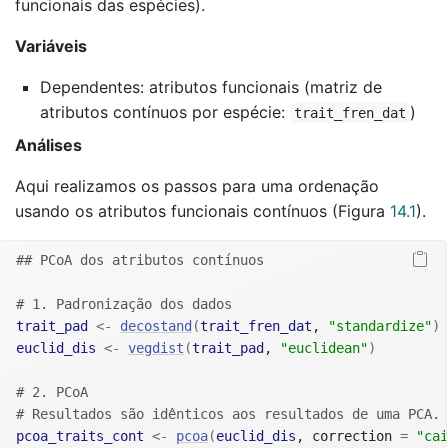
funcionais das espécies).
Variáveis
Dependentes: atributos funcionais (matriz de
atributos contínuos por espécie:
)
trait_fren_dat
Análises
Aqui realizamos os passos para uma ordenação
usando os atributos funcionais contínuos (Figura
14.1
).
## PCoA dos atributos contínuos
# 1. Padronização dos dados
trait_pad
<-
decostand
(
trait_fren_dat
, 
"standardize"
)
euclid_dis
<-
vegdist
(
trait_pad
, 
"euclidean"
)
# 2. PCoA
# Resultados são idênticos aos resultados de uma PCA.
pcoa_traits_cont
<-
pcoa
(
euclid_dis
, correction 
=
"cai