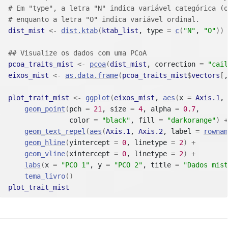
# Em "type", a letra "N" indica variável categórica (o
# enquanto a letra "O" indica variável ordinal.
dist_mist
<-
dist.ktab
(
ktab_list
, type 
=
c
(
"N"
, 
"O"
)
)
## Visualize os dados com uma PCoA
pcoa_traits_mist
<-
pcoa
(
dist_mist
, correction 
=
"cail
eixos_mist
<-
as.data.frame
(
pcoa_traits_mist
$
vectors
[
,
plot_trait_mist
<-
ggplot
(
eixos_mist
, 
aes
(
x 
=
Axis.1
, 
geom_point
(
pch 
=
21
, size 
=
4
, alpha 
=
0.7
, 

               color 
=
"black"
, fill 
=
"darkorange"
)
+
geom_text_repel
(
aes
(
Axis.1
, 
Axis.2
, label 
=
rownam
geom_hline
(
yintercept 
=
0
, linetype 
=
2
)
+
geom_vline
(
xintercept 
=
0
, linetype 
=
2
)
+
labs
(
x 
=
"PCO 1"
, y 
=
"PCO 2"
, title 
=
"Dados mist
tema_livro
(
)
plot_trait_mist