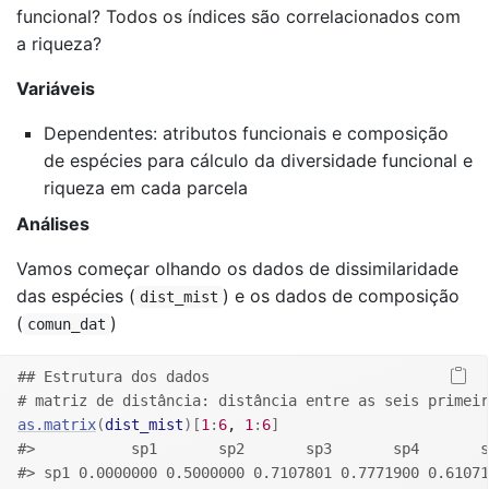
funcional? Todos os índices são correlacionados com
a riqueza?
Variáveis
Dependentes: atributos funcionais e composição
de espécies para cálculo da diversidade funcional e
riqueza em cada parcela
Análises
Vamos começar olhando os dados de dissimilaridade
das espécies (
) e os dados de composição
dist_mist
(
)
comun_dat
## Estrutura dos dados
# matriz de distância: distância entre as seis primeir
as.matrix
(
dist_mist
)
[
1
:
6
, 
1
:
6
]
#>           sp1       sp2       sp3       sp4       s
#> sp1 0.0000000 0.5000000 0.7107801 0.7771900 0.61071