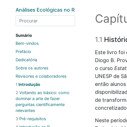
Skip to main content
Análises Ecológicas no R
Capítu
Sumário
1.1
Históri
Bem-vindos
Prefácio
Este livro fo
Dedicatória
Diogo B. Pro
o curso
Estat
Sobre os autores
UNESP de São
Revisores e colaboradores
então alunos
1
Introdução
disponibiliza
2
Voltando ao básico: como
dominar a arte de fazer
de transforma
perguntas cientificamente
concretizado
relevantes
3
Pré-requisitos
Neste períod
4
Introdução ao R