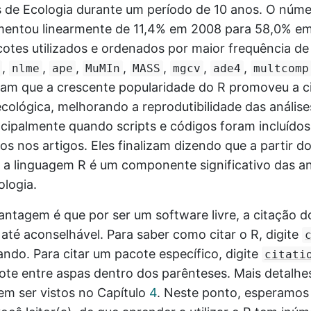
s de Ecologia durante um período de 10 anos. O núm
entou linearmente de 11,4% em 2008 para 58,0% em 
cotes utilizados e ordenados por maior frequência de
,
,
,
,
,
,
,
nlme
ape
MuMIn
MASS
mgcv
ade4
multcomp
mam que a crescente popularidade do R promoveu a c
cológica, melhorando a reprodutibilidade das análise
ncipalmente quando scripts e códigos foram incluídos
s nos artigos. Eles finalizam dizendo que a partir d
 a linguagem R é um componente significativo das an
logia.
antagem é que por ser um software livre, a citação d
 até aconselhável. Para saber como citar o R, digite
ndo. Para citar um pacote específico, digite
citati
te entre aspas dentro dos parênteses. Mais detalhe
em ser vistos no Capítulo
4
. Neste ponto, esperamos 