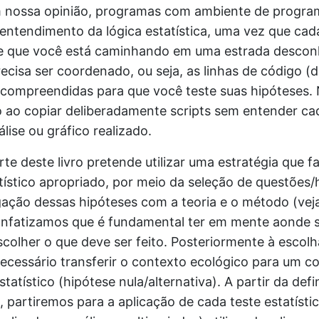
 nossa opinião, programas com ambiente de progr
entendimento da lógica estatística, uma vez que cad
e que você está caminhando em uma estrada desconh
ecisa ser coordenado, ou seja, as linhas de código (
 compreendidas para que você teste suas hipóteses.
 ao copiar deliberadamente scripts sem entender c
lise ou gráfico realizado.
rte deste livro pretende utilizar uma estratégia que fa
tístico apropriado, por meio da seleção de questões/
igação dessas hipóteses com a teoria e o método (vej
Enfatizamos que é fundamental ter em mente aonde s
colher o que deve ser feito. Posteriormente à escolh
necessário transferir o contexto ecológico para um c
atístico (hipótese nula/alternativa). A partir da def
, partiremos para a aplicação de cada teste estatíst