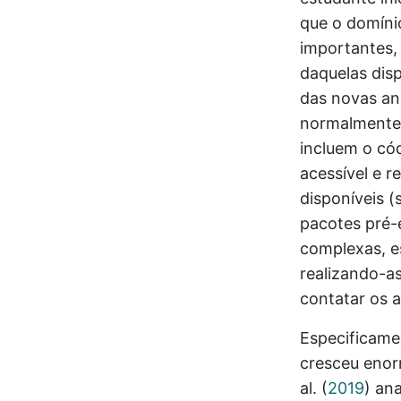
que o domíni
importantes,
daquelas disp
das novas an
normalmente 
incluem o cód
acessível e r
disponíveis 
pacotes pré-e
complexas, es
realizando-a
contatar os 
Especificame
cresceu enor
al.
(
2019
)
ana