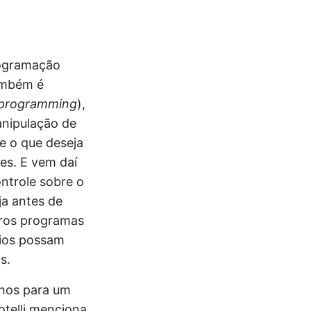
rogramação
ambém é
 programming
),
anipulação de
e o que deseja
es. E vem daí
ntrole sobre o
a antes de
tros programas
rios possam
s.
lhos para um
otelli menciona