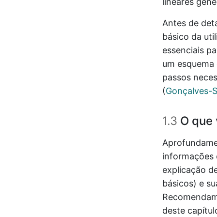
lineares gene
Antes de det
básico da uti
essenciais pa
um esquema q
passos necess
(
Gonçalves-So
1.3
O que 
Aprofundamen
informações q
explicação d
básicos) e su
Recomendamos 
deste capítu