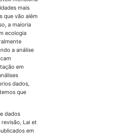
idades mais
as que vão além
so, a maioria
m ecologia
ralmente
ndo a análise
ficam
entação em
nálises
prios dados,
 temos que
de dados
evisão, Lai et
publicados em