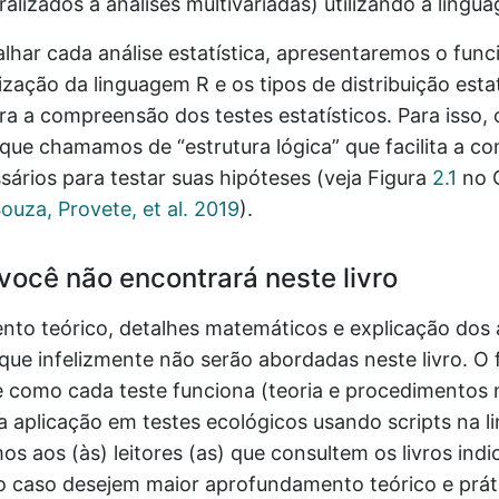
ralizados a análises multivariadas) utilizando a lingu
alhar cada análise estatística, apresentaremos o fu
lização da linguagem R e os tipos de distribuição esta
ra a compreensão dos testes estatísticos. Para isso
ue chamamos de “estrutura lógica” que facilita a c
ários para testar suas hipóteses (veja Figura
2.1
no 
uza, Provete, et al. 2019
)
.
você não encontrará neste livro
to teórico, detalhes matemáticos e explicação dos 
ue infelizmente não serão abordadas neste livro. O 
e como cada teste funciona (teoria e procedimentos
a aplicação em testes ecológicos usando scripts na 
aos (às) leitores (as) que consultem os livros indic
lo caso desejem maior aprofundamento teórico e prát