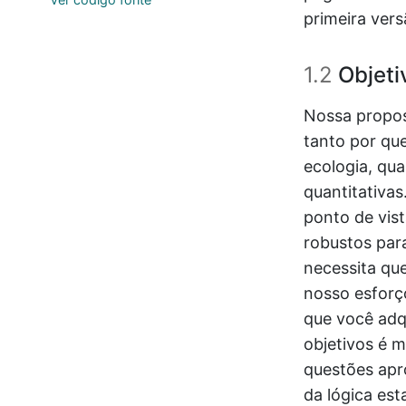
primeira vers
1.2
Objetiv
Nossa propos
tanto por qu
ecologia, qu
quantitativa
ponto de vist
robustos par
necessita que
nosso esforço
que você adq
objetivos é 
questões apr
da lógica est