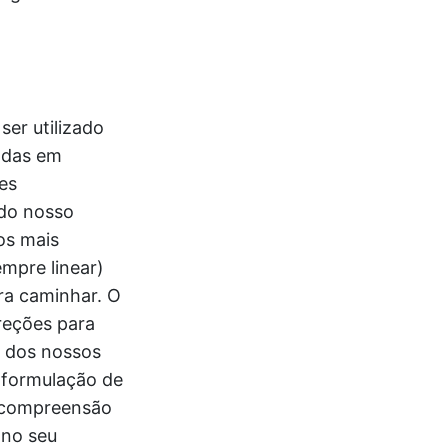
er utilizado
adas em
es
 do nosso
os mais
mpre linear)
ara caminhar. O
ireções para
m dos nossos
a formulação de
à compreensão
 no seu