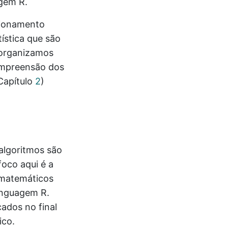
agem R.
ncionamento
tística que são
, organizamos
ompreensão dos
Capítulo
2
)
algoritmos são
foco aqui é a
 matemáticos
linguagem R.
ados no final
ico.