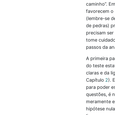
caminho”. Em
favorecem o 
(lembre-se d
de pedras) pr
precisam ser
tome cuidado
passos da aná
A primeira pa
do teste esta
claras e da l
Capítulo
2
). 
para poder es
questões, é 
meramente est
hipótese nula