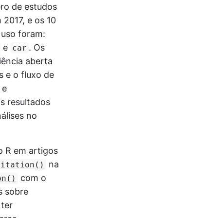
ero de estudos
2017, e os 10
 uso foram:
e
. Os
car
iência aberta
s e o fluxo de
 e
os resultados
álises no
o R em artigos
na
citation()
com o
on()
s sobre
ter