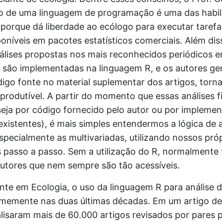
o de uma linguagem de programação é uma das habil
 porque dá liberdade ao ecólogo para executar taref
oníveis em pacotes estatísticos comerciais. Além dis
álises propostas nos mais reconhecidos periódicos e
são implementadas na linguagem R, e os autores ge
igo fonte no material suplementar dos artigos, torna
eprodutível. A partir do momento que essas análises 
(seja por código fornecido pelo autor ou por implem
xistentes), é mais simples entendermos a lógica de a
pecialmente as multivariadas, utilizando nossos pró
s passo a passo. Sem a utilização do R, normalmente
autores que nem sempre são tão acessíveis.
nte em Ecologia, o uso da linguagem R para análise 
memente nas duas últimas décadas. Em um artigo de r
lisaram mais de 60.000 artigos revisados por pares 