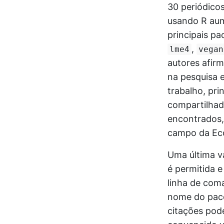
30 periódico
usando R aum
principais pa
,
lme4
vegan
autores afir
na pesquisa e
trabalho, pri
compartilhado
encontrados,
campo da Eco
Uma última v
é permitida e
linha de coma
nome do paco
citações pod