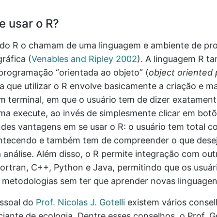
e usar o R?
 do R o chamam de uma linguagem e ambiente de p
 gráfica
(
Venables and Ripley 2002
)
. A linguagem R t
rogramação “orientada ao objeto” (
object oriented
ca que utilizar o R envolve basicamente a criação e m
m terminal, em que o usuário tem de dizer exatament
ma execute, ao invés de simplesmente clicar em botõ
des vantagens em se usar o R: o usuário tem total co
ntecendo e também tem de compreender o que desej
 análise. Além disso, o R permite integração com ou
Fortran, C++, Python e Java, permitindo que os usuá
s metodologias sem ter que aprender novas linguagen
ssoal do
Prof. Nicolas J. Gotelli
existem vários conse
ciante de ecologia. Dentre esses conselhos, o Prof. G