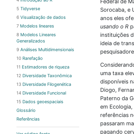
Federal de M
5
Tidyverse
Sorocaba, e 
6
Visualização de dados
anos eles of
7
Modelos lineares
usando o R
p
instituições 
8
Modelos Lineares
Generalizados
ideia de tran
9
Análises Multidimensionais
pesquisadore
10
Rarefação
Considerando
11
Estimadores de riqueza
uma taxa ele
12
Diversidade Taxonômica
disponíveis 
13
Diversidade Filogenética
Diogo, Ferna
14
Diversidade Funcional
Paterno da G
15
Dados geoespaciais
em Ecologia,
Glossário
referências 
Referências
passaram mai
pagando cerv
Ver código fonte