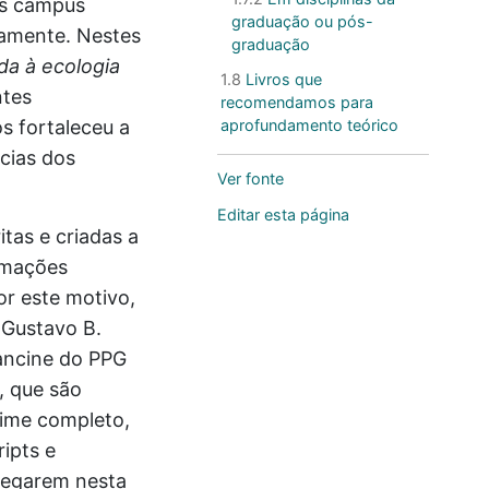
os campus
graduação ou pós-
vamente. Nestes
graduação
ada à ecologia
1.8
Livros que
ntes
recomendamos para
os fortaleceu a
aprofundamento teórico
cias dos
Ver fonte
Editar esta página
tas e criadas a
ormações
or este motivo,
 Gustavo B.
Vancine do PPG
, que são
time completo,
ipts e
chegarem nesta