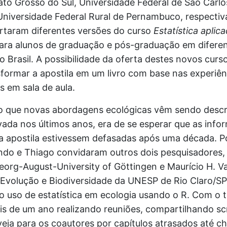
ato Grosso do Sul, Universidade Federal de São Carl
Universidade Federal Rural de Pernambuco, respecti
ertaram diferentes versões do curso
Estatística aplic
ara alunos de graduação e pós-graduação em difere
do Brasil. A possibilidade da oferta destes novos curs
sformar a apostila em um livro com base nas experiên
s em sala de aula.
 que novas abordagens ecológicas vêm sendo descri
vada nos últimos anos, era de se esperar que as inf
na apostila estivessem defasadas após uma década. P
ndo e Thiago convidaram outros dois pesquisadores,
eorg-August-University of Göttingen e Maurício H. 
 Evolução e Biodiversidade da UNESP de Rio Claro/SP
no uso de estatística em ecologia usando o R. Com o 
s de um ano realizando reuniões, compartilhando scr
eja para os coautores por capítulos atrasados até 