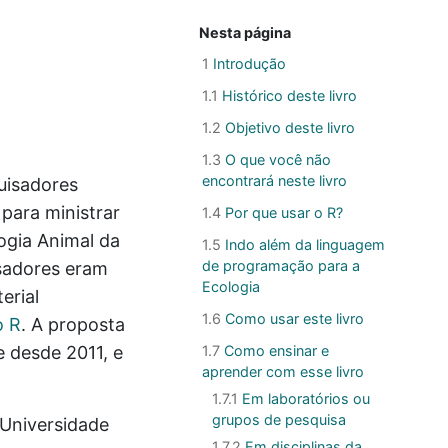
Nesta página
1
Introdução
1.1
Histórico deste livro
1.2
Objetivo deste livro
1.3
O que você não
encontrará neste livro
quisadores
para ministrar
1.4
Por que usar o R?
ogia Animal da
1.5
Indo além da linguagem
de programação para a
isadores eram
Ecologia
erial
1.6
Como usar este livro
o R
. A proposta
e desde 2011, e
1.7
Como ensinar e
aprender com esse livro
1.7.1
Em laboratórios ou
grupos de pesquisa
 Universidade
1.7.2
Em disciplinas da