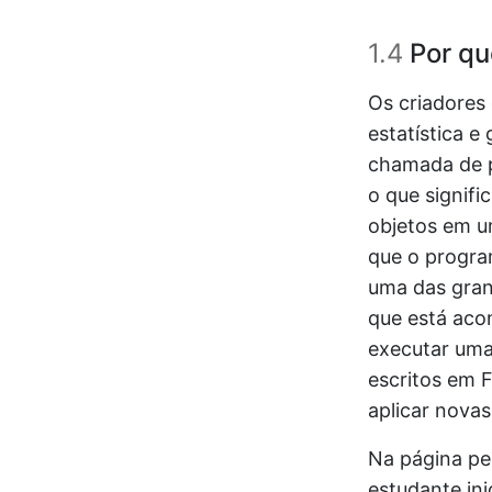
1.4
Por qu
Os criadores
estatística e
chamada de p
o que signifi
objetos em u
que o progra
uma das gran
que está aco
executar uma
escritos em 
aplicar nova
Na página pe
estudante ini