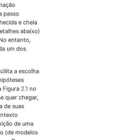
amação
a passo
ecida e cheia
detalhes abaixo)
 No entanto,
ada um dos
cilita a escolha
hipóteses
a Figura
2.1
no
e quer chegar,
a de suas
ontexto
inição de uma
ico (de modelos